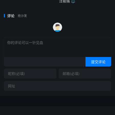
注被捕 ⚖️
评论
抢沙发
提交评论