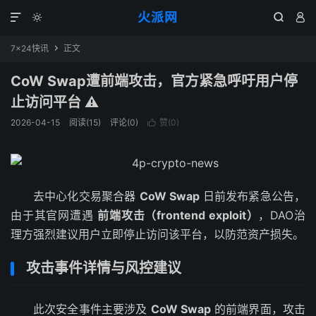
火派网




7×24快讯
正文

CoW Swap遭前端攻击，官方紧急呼吁用户停
止访问平台 ⚠️
2026-04-15
阅读(15)
评论(0)
赞(
0
)

去中心化交易聚合器
CoW Swap
日前发布紧急公告，
由于其官网遭遇
前端攻击（frontend exploit）
，DAO治
理方强烈建议用户立即停止访问该平台，以防范资产损失。
攻击事件详情与风控建议
此次安全事件主要涉及
CoW Swap
的前端界面，攻击