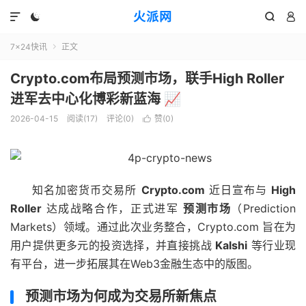
火派网




7×24快讯
正文

Crypto.com布局预测市场，联手High Roller
进军去中心化博彩新蓝海 📈
2026-04-15
阅读(17)
评论(0)
赞(
0
)

知名加密货币交易所
Crypto.com
近日宣布与
High
Roller
达成战略合作，正式进军
预测市场
（Prediction
Markets）领域。通过此次业务整合，Crypto.com 旨在为
用户提供更多元的投资选择，并直接挑战
Kalshi
等行业现
有平台，进一步拓展其在Web3金融生态中的版图。
预测市场为何成为交易所新焦点