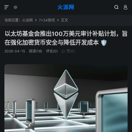
火派网




当前位置：
火派网
7×24快讯
正文


以太坊基金会推出100万美元审计补贴计划，旨
在强化加密货币安全与降低开发成本 🛡️
2026-04-15
阅读(18)
评论(0)
赞(
0
)
