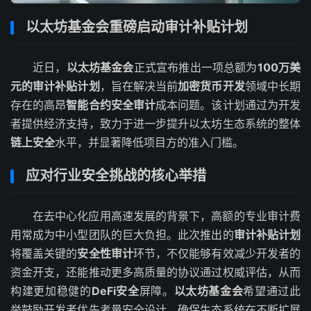
以太坊基金会重磅启动审计补贴计划
近日，
以太坊基金会
正式宣布推出一项总额为
100万美
元的审计补贴计划
，旨在解决当前
加密货币开发
领域中长期
存在的高昂
智能合约安全审计
成本问题。该计划通过为开发
者提供经济支持，致力于进一步提升以太坊生态系统的整体
链上安全
水平，并显著降低项目方的准入门槛。
应对行业安全挑战的核心举措
在去中心化应用高速发展的背景下，高额的专业审计费
用常成为中小型团队的巨大负担。此次推出的
审计补贴计划
将覆盖关键的
安全性审计
环节，不仅能够有效减少开发者的
资金开支，还能推动更多高质量的协议通过权威评估，从而
构建更加稳健的
DeFi安全
屏障。
以太坊基金会
希望通过此
举鼓励开发者优先考量安全设计，确保生态系统在不断扩展