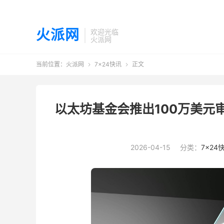
火派网
欢迎光临
火派网
当前位置：
火派网
7×24快讯
正文


以太坊基金会推出100万美元
2026-04-15
分类：
7×24