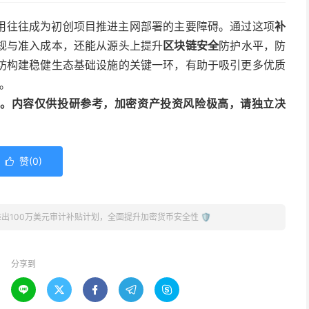
用往往成为初创项目推进主网部署的主要障碍。通过这项
补
规与准入成本，还能从源头上提升
区块链安全
防护水平，防
坊构建稳健生态基础设施的关键一环，有助于吸引更多优质
建。
动编译。内容仅供投研参考，加密资产投资风险极高，请独立决
赞(
0
)

出100万美元审计补贴计划，全面提升加密货币安全性 🛡️
分享到




