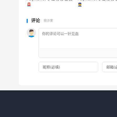
🚨
👮
评论
抢沙发