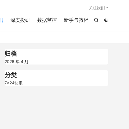

关注我们
讯
深度投研
数据监控
新手与教程


归档
2026 年 4 月
分类
7×24快讯