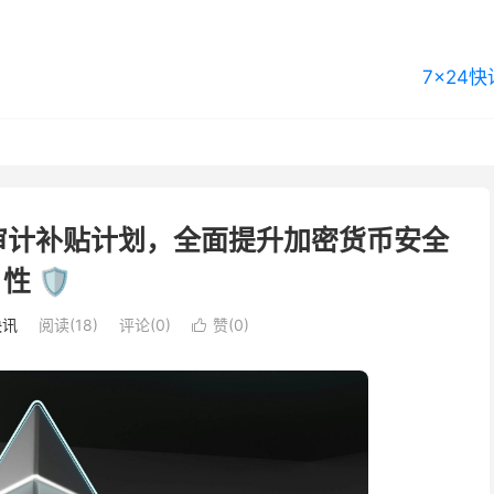
7×24快
审计补贴计划，全面提升加密货币安全
性 🛡️
快讯
阅读(18)
评论(0)
赞(
0
)
