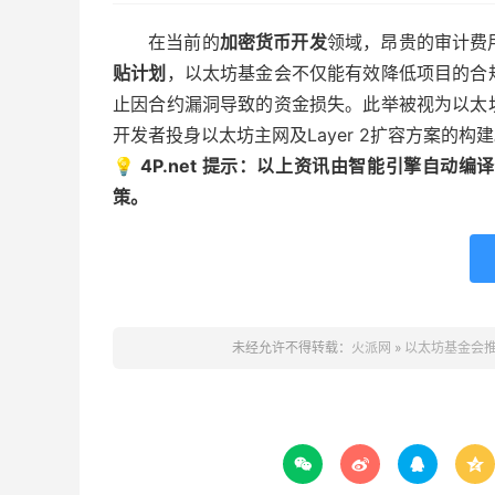
在当前的
加密货币开发
领域，昂贵的审计费
贴计划
，以太坊基金会不仅能有效降低项目的合
止因合约漏洞导致的资金损失。此举被视为以太
开发者投身以太坊主网及Layer 2扩容方案的构
💡 4P.net 提示：以上资讯由智能引擎自
策。
未经允许不得转载：
火派网
»
以太坊基金会推



