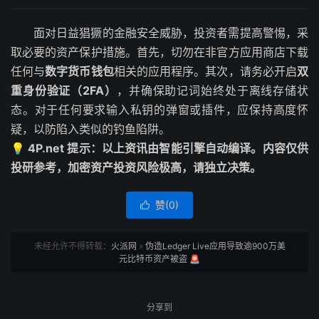
面对日益猖獗的金融安全威胁，投资者需提高警惕，采
取必要的资产保护措施。首先，切勿在非官方应用商店下载
任何与
数字货币钱包
相关的应用程序。其次，请务必开启
双
重身份验证（2FA）
，并确保助记词始终处于离线存储状
态。对于任何要求输入私钥的弹窗或插件，应保持高度怀
疑，以防陷入类似的钓鱼陷阱。
💡 4P.net 提示：以上资讯由智能引擎自动编译。内容仅供
投研参考，加密资产投资风险极高，请独立决策。
赞(
0
)

未经允许不得转载：
火派网
»
伪造Ledger Live应用导致逾900万美
元比特币资产被盗 🚨
分享到