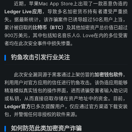
近期，苹果Mac App Store上出现了一款恶意伪造的
Ledger Live应用
，导致多名加密货币持有者遭受严重损
失。据最新统计，该诈骗案件已诱导超过50名用户上当，
累计被窃取的
比特币（BTC）
及其他加密资产总价值已超过
900万美元，其中包括知名音乐人G. Love在内的多位受害
者均在此次安全事件中损失惨重。
钓鱼攻击引发行业关注
此次安全漏洞源于黑客通过上架仿冒的
加密钱包软件
，
利用用户对官方应用的信任进行钓鱼攻击。该伪造应用能够
精准模拟真实钱包的操作界面，进而诱骗受害者输入助记词
或私钥，从而直接窃取存储在资产地址中的资金。目前，
Ledger官方
已多次提醒用户，仅应通过官方渠道下载安装
包，并警惕任何非授权的软件来源。
如何防范此类加密资产诈骗