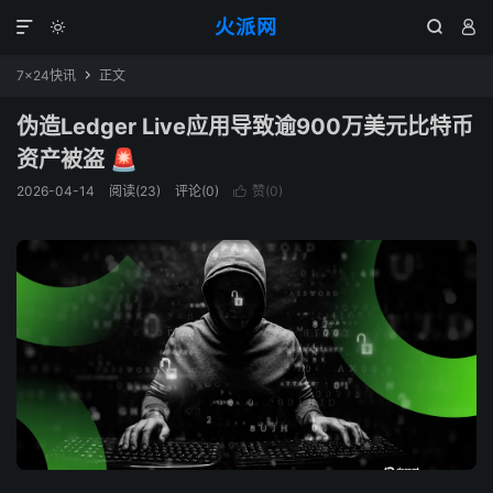
火派网




7×24快讯
正文

伪造Ledger Live应用导致逾900万美元比特币
资产被盗 🚨
2026-04-14
阅读(23)
评论(0)
赞(
0
)
