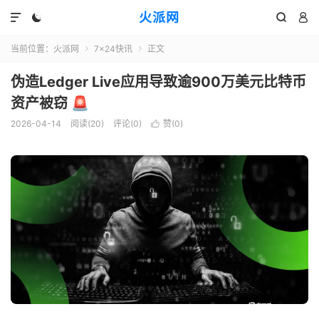
火派网




当前位置：
火派网
7×24快讯
正文


伪造Ledger Live应用导致逾900万美元比特币
资产被窃 🚨
2026-04-14
阅读(20)
评论(0)
赞(
0
)
