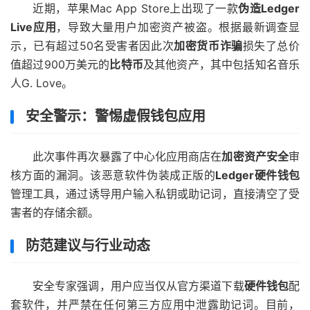
近期，苹果Mac App Store上出现了一款
伪造Ledger
Live应用
，导致大量用户加密资产被盗。根据最新调查显
示，已有超过50名受害者因此次
加密货币诈骗
损失了总价
值超过900万美元的
比特币
及其他资产，其中包括知名音乐
人G. Love。
安全警示：警惕虚假钱包应用
此次事件再次暴露了中心化应用商店在
加密资产安全
审
核方面的漏洞。该恶意软件伪装成正版的
Ledger硬件钱包
管理工具，通过诱导用户输入私钥或助记词，直接清空了受
害者的存储余额。
防范建议与行业动态
安全专家强调，用户应当仅从官方渠道下载
硬件钱包
配
套软件，并严禁在任何第三方应用中泄露助记词。目前，