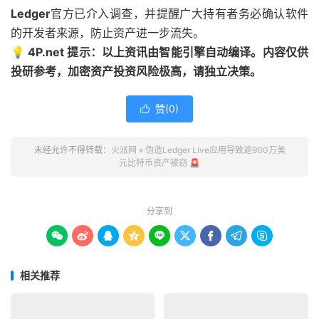
Ledger
官方已介入调查，并提醒广大持有者务必确认软件
的开发者来源，防止资产进一步流失。
💡 4P.net 提示：以上资讯由智能引擎自动编译。内容仅供
投研参考，加密资产投资风险极高，请独立决策。
赞(
0
)

未经允许不得转载：
火派网
»
伪造Ledger Live应用导致逾900万美
元比特币资产被窃 🚨
分享到









相关推荐