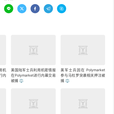





用机
美国陆军士兵利用机密情报
美军士兵因在 Polymarket
进行内
在Polymarket进行内幕交易
参与马杜罗突袭相关押注被
被捕 ⚖️
捕 ⚖️