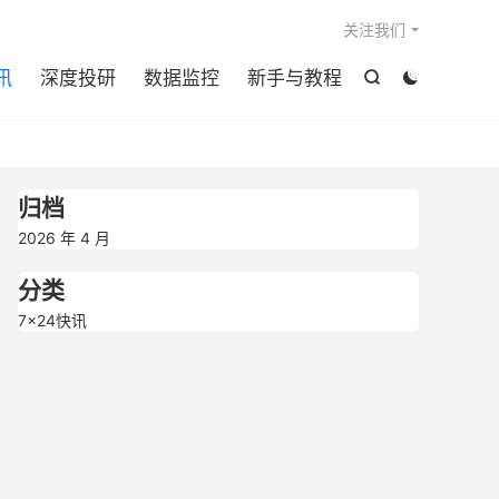

关注我们
讯
深度投研
数据监控
新手与教程


归档
2026 年 4 月
分类
7×24快讯