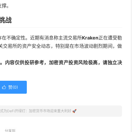
支撑。
全挑战
存在不确定性。近期有消息称主流交易所
Kraken
正在遭受勒
关交易所的资产安全动态，特别是在市场波动剧烈期间，做
动编译。内容仅供投研参考，加密资产投资风险极高，请独立决
赞(
0
)

正式为DeFi开绿灯：加密货币市场迎来重大利好 🚀
分享到