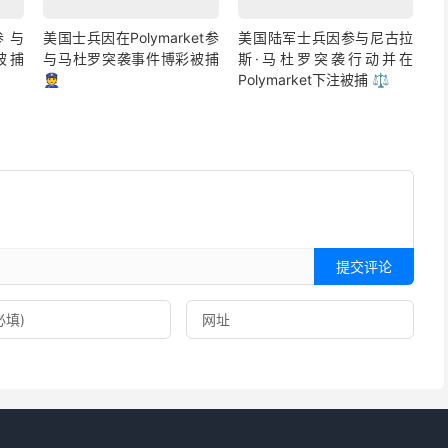
参与
美国士兵因在Polymarket参
美国陆军士兵因参与尼古拉
彩被捕
与马杜罗突袭事件博彩被捕
斯·马杜罗突袭行动并在
👮
Polymarket下注被捕 ⚖️
提交评论