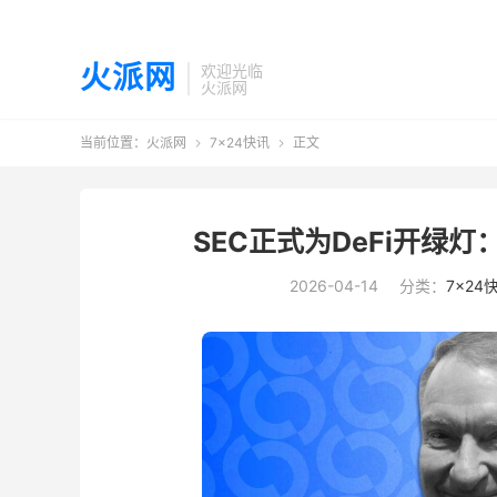
火派网
欢迎光临
火派网
当前位置：
火派网
7×24快讯
正文


SEC正式为DeFi开绿
2026-04-14
分类：
7×24