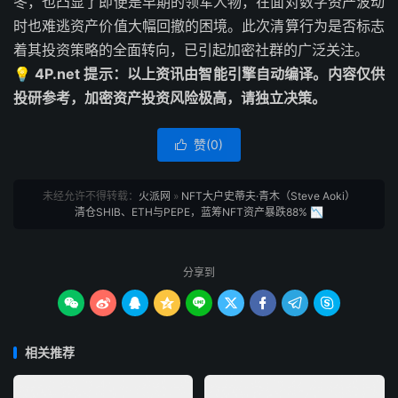
冬，也凸显了即便是早期的领军人物，在面对数字资产波动
时也难逃资产价值大幅回撤的困境。此次清算行为是否标志
着其投资策略的全面转向，已引起加密社群的广泛关注。
💡 4P.net 提示：以上资讯由智能引擎自动编译。内容仅供
投研参考，加密资产投资风险极高，请独立决策。
赞(
0
)

未经允许不得转载：
火派网
»
NFT大户史蒂夫·青木（Steve Aoki）
清仓SHIB、ETH与PEPE，蓝筹NFT资产暴跌88% 📉
分享到









相关推荐