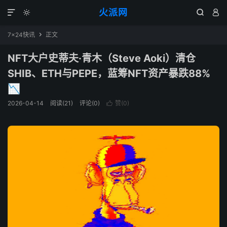
火派网




7×24快讯
正文

NFT大户史蒂夫·青木（Steve Aoki）清仓
SHIB、ETH与PEPE，蓝筹NFT资产暴跌88%
📉
2026-04-14
阅读(21)
评论(0)
赞(
0
)
