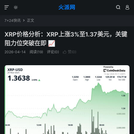
火派网




7×24快讯
正文

XRP价格分析：XRP上涨3%至1.37美元，关键
阻力位突破在即 📈
2026-04-14
阅读(19)
评论(0)
赞(
0
)
