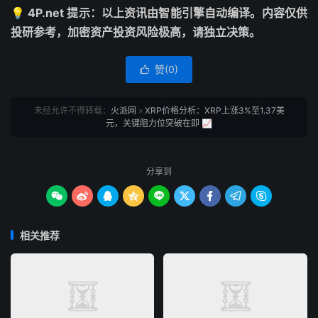
💡 4P.net 提示：以上资讯由智能引擎自动编译。内容仅供
投研参考，加密资产投资风险极高，请独立决策。
赞(
0
)

未经允许不得转载：
火派网
»
XRP价格分析：XRP上涨3%至1.37美
元，关键阻力位突破在即 📈
分享到









相关推荐