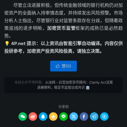
尽管立法进展积极，但传统金融领域的银行机构仍对加
密资产的全面纳入持审慎态度，并持续发出风险预警。市场
分析人士指出，尽管银行业对监管条款存在分歧，但随着政
策底线的逐步明晰，
加密货币监管
框架的成熟已是必然趋
势。
💡 4P.net 提示：以上资讯由智能引擎自动编译。内容仅供
投研参考，加密资产投资风险极高，请独立决策。
赞(
0
)

未经允许不得转载：
火派网
»
白宫加密货币顾问：Clarity Act法案
进展顺利，稳定币监管达成共识 🏛️
分享到








