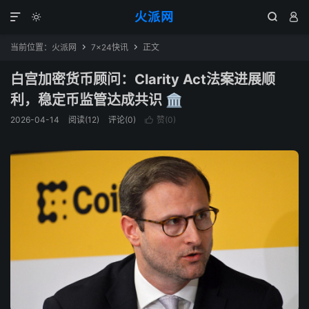
火派网




当前位置：
火派网
7×24快讯
正文


白宫加密货币顾问：Clarity Act法案进展顺
利，稳定币监管达成共识 🏛️
2026-04-14
阅读(12)
评论(0)
赞(
0
)
