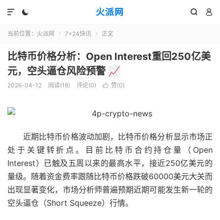
火派网




当前位置：
火派网
7×24快讯
正文


比特币价格分析：Open Interest重回250亿美
元，空头逼仓风险预警 📈
2026-04-12
阅读(18)
评论(0)
赞(
0
)

近期比特币价格波动加剧，比特币价格分析显示市场正
处于关键转折点。目前比特币合约持仓量（Open
Interest）已触及五周以来的最高水平，接近250亿美元的
量级。随着资金费率跟随比特币价格跌破60000美元大关而
出现显著变化，市场分析师普遍预期近期可能发生新一轮的
空头逼仓（Short Squeeze）行情。