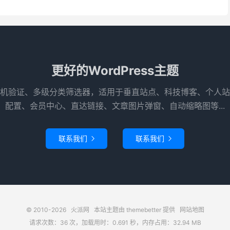
更好的WordPress主题
机验证、多级分类筛选器，适用于垂直站点、科技博客、个人站
配置、会员中心、直达链接、文章图片弹窗、自动缩略图等...
联系我们
联系我们


© 2010-2026
火派网
本站主题由
themebetter
提供
网站地图
请求次数：36 次，加载用时：0.691 秒，内存占用：32.94 MB