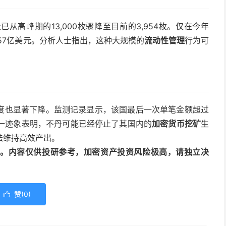
高峰期的13,000枚骤降至目前的3,954枚。仅在今年
157亿美元。分析人士指出，这种大规模的
流动性管理
行为可
。
度也显著下降。监测记录显示，该国最后一次单笔金额超过
这一迹象表明，不丹可能已经停止了其国内的
加密货币挖矿
生
法维持高效产出。
动编译。内容仅供投研参考，加密资产投资风险极高，请独立决
赞(
0
)
