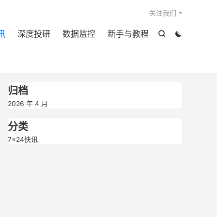

关注我们
讯
深度投研
数据监控
新手与教程


归档
2026 年 4 月
分类
7×24快讯