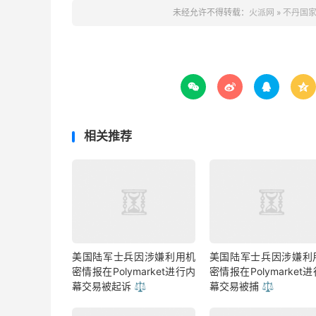
未经允许不得转载：
火派网
»
不丹国家




相关推荐
美国陆军士兵因涉嫌利用机
美国陆军士兵因涉嫌利
密情报在Polymarket进行内
密情报在Polymarket
幕交易被起诉 ⚖️
幕交易被捕 ⚖️