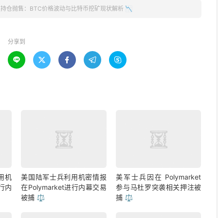
持仓抛售：BTC价格波动与比特币挖矿现状解析 📉
分享到





用机
美国陆军士兵利用机密情报
美军士兵因在 Polymarket
进行内
在Polymarket进行内幕交易
参与马杜罗突袭相关押注被
被捕 ⚖️
捕 ⚖️