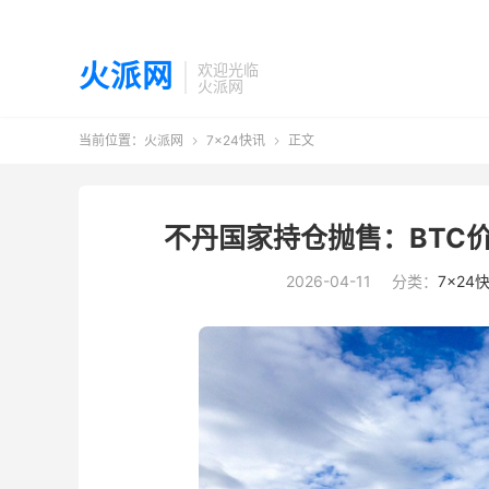
火派网
欢迎光临
火派网
当前位置：
火派网
7×24快讯
正文


不丹国家持仓抛售：BTC价
2026-04-11
分类：
7×24