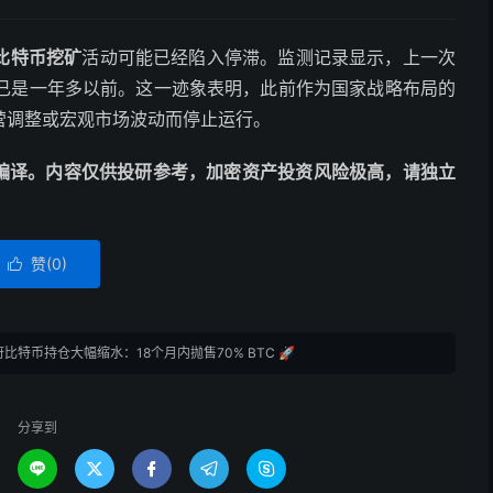
比特币挖矿
活动可能已经陷入停滞。监测记录显示，上一次
已是一年多以前。这一迹象表明，此前作为国家战略布局的
营调整或宏观市场波动而停止运行。
擎自动编译。内容仅供投研参考，加密资产投资风险极高，请独立
赞(
0
)

比特币持仓大幅缩水：18个月内抛售70% BTC 🚀
分享到




