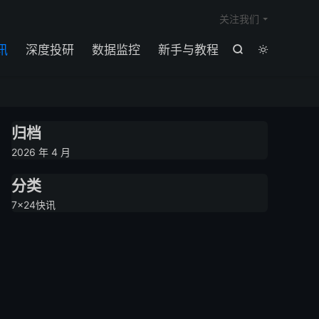

关注我们
讯
深度投研
数据监控
新手与教程


归档
2026 年 4 月
分类
7×24快讯