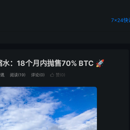
7×24快
：18个月内抛售70% BTC 🚀
快讯
阅读(19)
评论(0)
赞(
0
)
