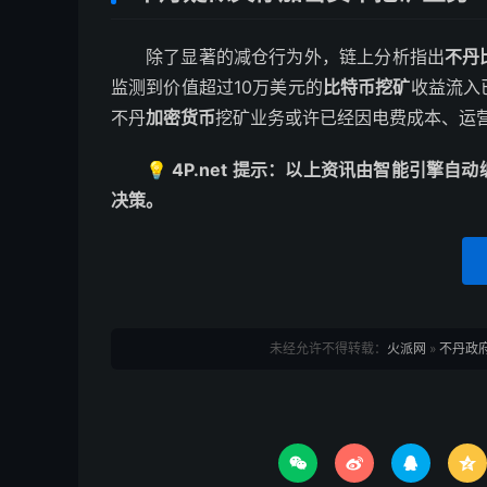
除了显著的减仓行为外，链上分析指出
不丹
监测到价值超过10万美元的
比特币挖矿
收益流入
不丹
加密货币
挖矿业务或许已经因电费成本、运
💡 4P.net 提示：以上资讯由智能引
决策。
未经允许不得转载：
火派网
»
不丹政府



