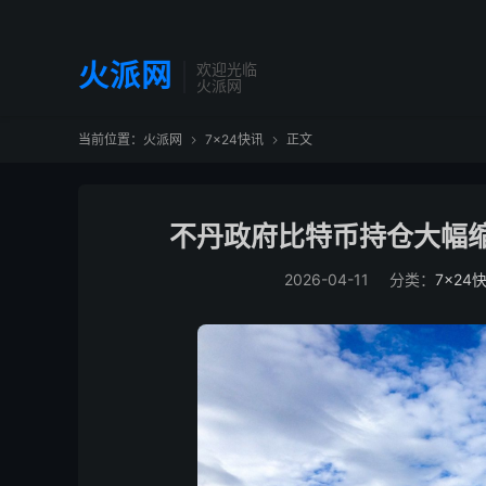
火派网
欢迎光临
火派网
当前位置：
火派网
7×24快讯
正文


不丹政府比特币持仓大幅缩水
2026-04-11
分类：
7×24