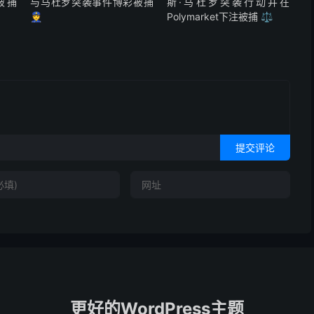
彩被捕
与马杜罗突袭事件博彩被捕
斯·马杜罗突袭行动并在
👮
Polymarket下注被捕 ⚖️
提交评论
更好的WordPress主题