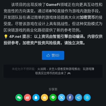
该项目的出现反映了
GameFi
领域正在向更具互动性和
竞技性的方向演变。通过将
BTC
直接作为游戏内激励手段，
开发团队旨在通过简单的游戏体验提高大众对
加密货币
的接
受度。尽管该游戏在设计上具有挑战性，但这种奖励模式为
区块链游戏的商业化路径提供了新的参考范例。
💡 4P.net 提示：以上资讯由智能引擎自动编译。内容仅供
投研参考，加密资产投资风险极高，请独立决策。
赞(
0
)

未经允许不得转载：
火派网
»
太空入侵者变种游戏推出：玩游戏赚
取真实比特币的机会来了 🎮
分享到








