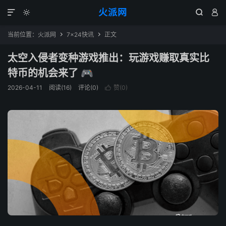
火派网




当前位置：
火派网
7×24快讯
正文


太空入侵者变种游戏推出：玩游戏赚取真实比
特币的机会来了 🎮
2026-04-11
阅读(16)
评论(0)
赞(
0
)
