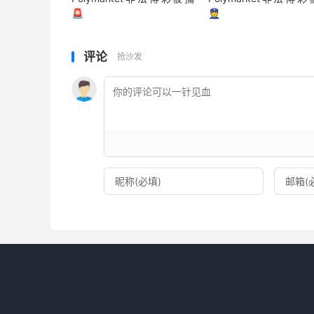
🚨
👮
评论
抢沙发