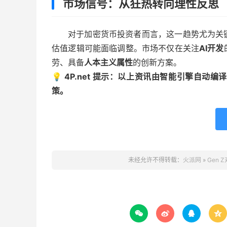
市场信号：从狂热转向理性反思
对于加密货币投资者而言，这一趋势尤为关
估值逻辑可能面临调整。市场不仅在关注
AI开发
劳、具备
人本主义属性
的创新方案。
💡 4P.net 提示：以上资讯由智能引擎自
策。
未经允许不得转载：
火派网
»
Gen



