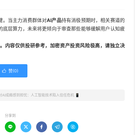
键。当主力消费群体对
AI产品
持有消极预期时，相关赛道的
的底层算力，未来将更倾向于审查那些能够缓解用户认知疲
动编译。内容仅供投研参考，加密资产投资风险极高，请独立决
赞(
0
)

 Z对AI成瘾感到担忧：人工智能技术陷入信任危机 📱
分享到




