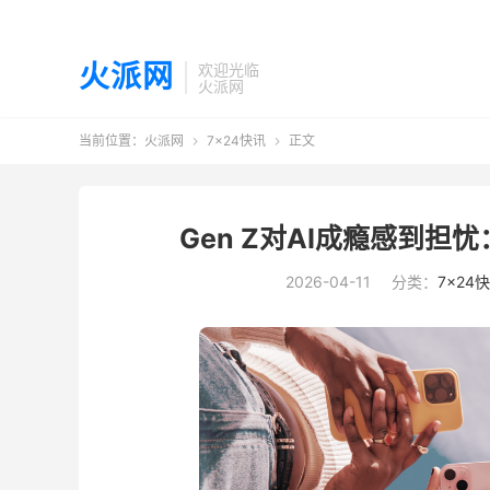
火派网
欢迎光临
火派网
当前位置：
火派网
7×24快讯
正文


Gen Z对AI成瘾感到担
2026-04-11
分类：
7×24