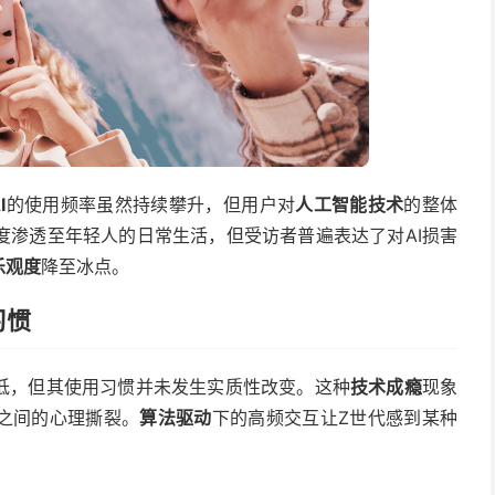
I
的使用频率虽然持续攀升，但用户对
人工智能技术
的整体
度渗透至年轻人的日常生活，但受访者普遍表达了对AI损害
乐观度
降至冰点。
习惯
降低，但其使用习惯并未发生实质性改变。这种
技术成瘾
现象
感之间的心理撕裂。
算法驱动
下的高频交互让Z世代感到某种