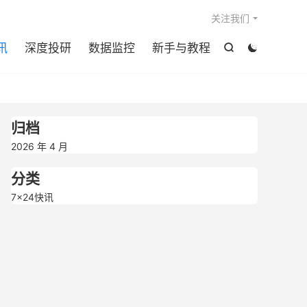

关注我们
讯
深度投研
数据监控
新手与教程


归档
2026 年 4 月
分类
7×24快讯