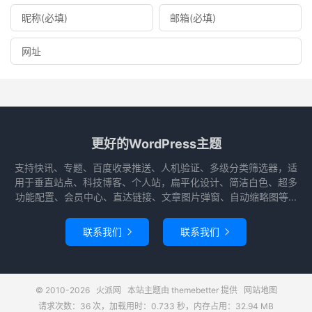
更好的WordPress主题
支持快讯、专题、百度收录推送、人机验证、多级分类筛选器，适
用于垂直站点、科技博客、个人站，扁平化设计、简洁白色、超多
功能配置、会员中心、直达链接、文章图片弹窗、自动缩略图等...
联系我们
联系我们


© 2010-2026
火派网
本站主题由
themebetter
提供
网站地图
请求次数：36 次，加载用时：0.733 秒，内存占用：32.94 MB