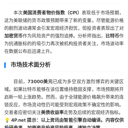
本次
美国消费者物价指数（CPI）
表现低于市场预期，
这为美联储的货币政策预期带来了新的变量。尽管能源价格
的剧烈波动通常会引发宏观经济担忧，但投资者表现出了对
加密货币
作为风险资产的强烈追捧。分析师指出，
比特币
作
为抗通胀标的的吸引力再次被机构投资者关注，市场波动率
在数据公布后迅速上升。
市场技术面分析
目前，
73000美元
已成为多空双方激烈博弈的关键区
域。如果比特币能够在该位置维持稳固支撑，市场预期将开
启新一轮上涨趋势。然而，由于全球能源价格飙升带来的连
锁反应，市场流动性仍可能受到宏观政策不确定性的影响。
交易者应密切关注
美债收益率
走势及后续的宏观经济指标。
💡 4P.net 提示：以上资讯由智能引擎自动编译。内容仅供
投研参考，加密资产投资风险极高，请独立决策。