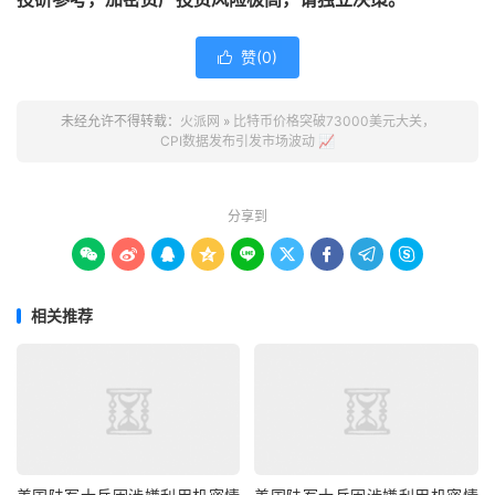
赞(
0
)

未经允许不得转载：
火派网
»
比特币价格突破73000美元大关，
CPI数据发布引发市场波动 📈
分享到









相关推荐