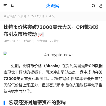
火派网




当前位置：
火派网
7×24快讯
正文


比特币价格突破73000美元大关，CPI数据发
布引发市场波动 📈
2026-04-10
阅读(13)
评论(0)
赞(
0
)

近期，
比特币价格（Bitcoin）
在受到美国最新
CPI数据
表现优于预期的提振下，再次冲击局部高点，盘中成功突破
73000美元
重要心理关口。尽管市场面临60年来最严重的
天然气价格上涨压力，但加密货币市场的抗通胀叙事似乎重
新占据主导地位。
宏观经济对加密资产的影响