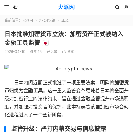
火派网




当前位置：
火派网
7×24快讯
正文


日本批准加密货币立法：加密资产正式被纳入
金融工具监管 🇯🇵
2026-04-10
阅读(15)
评论(0)
赞(
0
)

日本内阁近期正式批准了一项重要法案，明确将
加密货
币
归类为
金融工具
。这一重大监管变革意味着日本将全面升
级对加密行业的法律约束，旨在通过
金融监管
提升市场透明
度，并加强对投资者的保护，此举标志着该国加密市场合规
化进程进入了一个全新阶段。
监管升级：严打内幕交易与信息披露