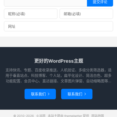
提交评论
更好的WordPress主题
支持快讯、专题、百度收录推送、人机验证、多级分类筛选器，适
用于垂直站点、科技博客、个人站，扁平化设计、简洁白色、超多
功能配置、会员中心、直达链接、文章图片弹窗、自动缩略图等...
联系我们
联系我们


© 2010-2026
火派网
本站主题由
themebetter
提供
网站地图