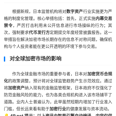
根据新规，日本监管机构将对
数字资产
行业实施更为严
格的制度化管理。核心举措包括：首先，正式实施
内幕交易
禁令
，严厉打击利用未公开信息进行市场操纵的行为；其
次，强制要求
代币发行方
定期提交年度经营披露报告。这一
举措旨在解决加密市场长期存在的信息不对称问题，确保机
构与个人投资者能在更公开透明的环境下参与交易。
对全球加密市场的影响
作为全球金融市场的重要参与者，日本对
加密货币合规
化
的政策调整，预计将对全球监管趋势产生示范效应。通过
将
加密资产
纳入现有的金融监管框架，日本政府不仅强化了
防范金融风险的能力，也为各类合规机构进入该市场铺平了
道路。业内人士普遍认为，此举虽然短期内增加了行业准入
门槛，但长远来看有助于
加密行业
的健康发展与资本流动。
💡 4P.net 提示：以上资讯由智能引擎自动编译。内容仅供