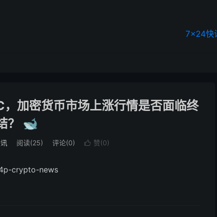
7×24快
TC，加密货币市场上涨行情是否面临终
结？ 🐋
快讯
阅读(25)
评论(0)
赞(
0
)
