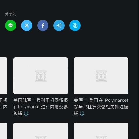
分享到





用机
美国陆军士兵利用机密情报
美军士兵因在 Polymarket
进行内
在Polymarket进行内幕交易
参与马杜罗突袭相关押注被
被捕 ⚖️
捕 ⚖️