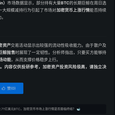
in）
市场数据显示，部分持有大量
BTC
的长期巨鲸在周日选
这一大规模减持行为引起了市场对
加密货币上涨行情
能否持续
力。
密资产
交易活动显示出较强的流动性吸收能力。由于散户及
巨鲸抛售
时展现了一定韧性。分析师指出，只要买方能够持
场动能
，从而支撑价格稳步上行。
动编译。内容仅供投研参考，加密资产投资风险极高，请独立决
赞(
0
)

.71亿美元BTC，加密货币市场上涨行情是否面临终结？ 🐋