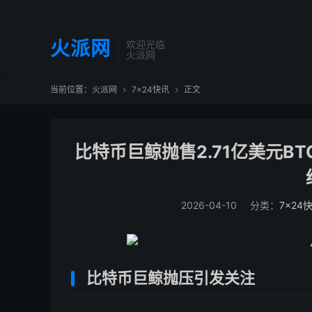
火派网
欢迎光临
火派网
当前位置：
火派网
7×24快讯
正文


比特币巨鲸抛售2.71亿美元B
2026-04-10
分类：
7×24
比特币巨鲸抛压引发关注