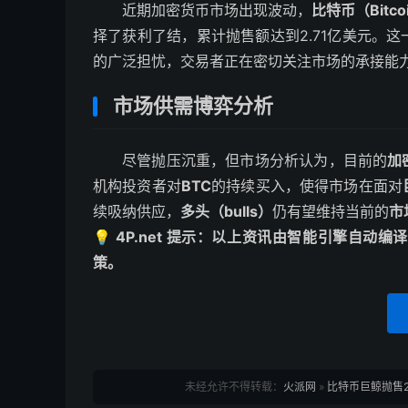
近期加密货币市场出现波动，
比特币（Bitco
择了获利了结，累计抛售额达到2.71亿美元。
的广泛担忧，交易者正在密切关注市场的承接能
市场供需博弈分析
尽管抛压沉重，但市场分析认为，目前的
加
机构投资者对
BTC
的持续买入，使得市场在面对
续吸纳供应，
多头（bulls）
仍有望维持当前的
市
💡 4P.net 提示：以上资讯由智能引擎自
策。
未经允许不得转载：
火派网
»
比特币巨鲸抛售2