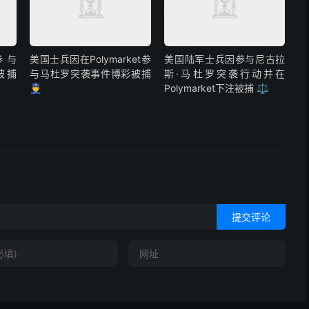
参与
美国士兵因在Polymarket参
美国陆军士兵因参与尼古拉
彩被捕
与马杜罗突袭事件博彩被捕
斯·马杜罗突袭行动并在
👮
Polymarket下注被捕 ⚖️
提交评论