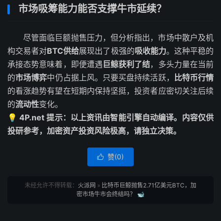
市场吸筹能力能否支撑牛市延续？
尽管面临巨额抛售压力，但分析指出，市场中散户及机
构交易者对
BTC供给
展现出了极强的
吸收能力
。这种平稳的
承接态势意味着，即便遭遇
巨鲸获利了结
，多头力量在当前
的
市场博弈
中仍占据上风。只要买盘持续活跃，
比特币行情
的看涨趋势有望在短期内保持坚挺，投资者应密切关注后续
的
流动性
变化。
💡 4P.net 提示：以上资讯由智能引擎自动编译。内容仅供
投研参考，加密资产投资风险极高，请独立决策。
赞(
0
)

未经允许不得转载：
火派网
»
比特币巨鲸抛售2.71亿美元BTC，加
密市场牛市会终结吗？ 🐋