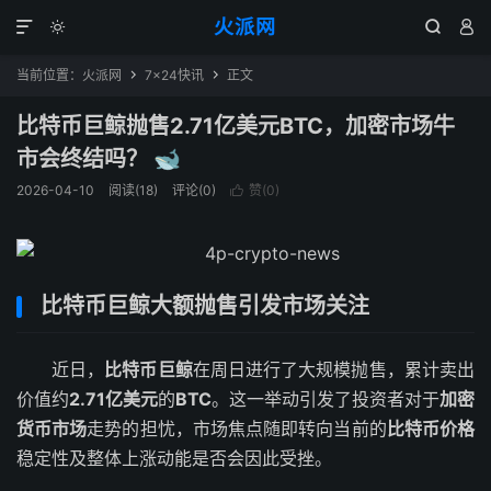
火派网




当前位置：
火派网
7×24快讯
正文


比特币巨鲸抛售2.71亿美元BTC，加密市场牛
市会终结吗？ 🐋
2026-04-10
阅读(18)
评论(0)
赞(
0
)

比特币巨鲸大额抛售引发市场关注
近日，
比特币巨鲸
在周日进行了大规模抛售，累计卖出
价值约
2.71亿美元
的
BTC
。这一举动引发了投资者对于
加密
货币市场
走势的担忧，市场焦点随即转向当前的
比特币价格
稳定性及整体上涨动能是否会因此受挫。