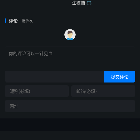
注被捕 ⚖️
评论
抢沙发
提交评论