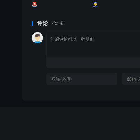
🚨
👮
评论
抢沙发