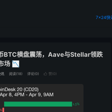
7×24快
币BTC横盘震荡，Aave与Stellar领跌
市场 📉
快讯
阅读(18)
评论(0)
赞(
0
)
