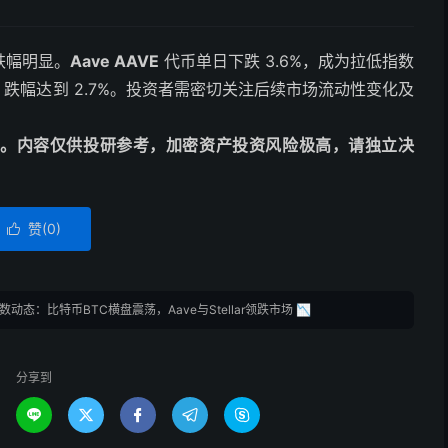
跌幅明显。
Aave AAVE
代币单日下跌 3.6%，成为拉低指数
跌幅达到 2.7%。投资者需密切关注后续市场流动性变化及
动编译。内容仅供投研参考，加密资产投资风险极高，请独立决
赞(
0
)

0指数动态：比特币BTC横盘震荡，Aave与Stellar领跌市场 📉
分享到




