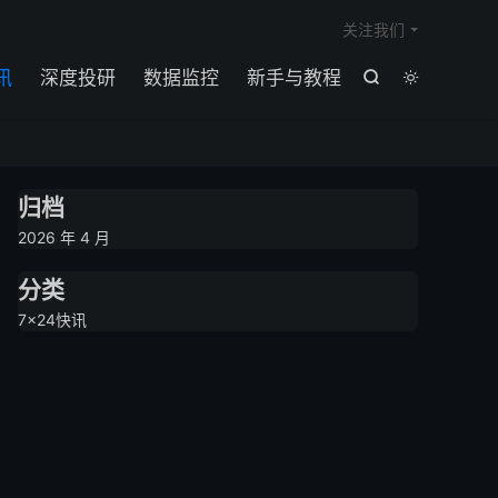

关注我们
讯
深度投研
数据监控
新手与教程


归档
2026 年 4 月
分类
7×24快讯