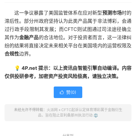
这一争议暴露了美国监管体系在应对新型
预测市场
时的
滞后性。部分州政府坚持认为此类产品属于非法博彩，会通
过行政手段限制其发展；而CFTC则试图通过司法途径确立
其作为
金融产品
的合法地位。对于投资者而言，这一法律纠
纷的结果将直接决定未来相关平台在美国境内的运营权限及
合规性
边界。
💡 4P.net 提示：以上资讯由智能引擎自动编译。内容
仅供投研参考，加密资产投资风险极高，请独立决策。
赞(
0
)

未经允许不得转载：
火派网
»
CFTC起诉认定体育博彩属于金融衍生
品，旨在阻止亚利桑那州执法行动 ⚖️
分享到