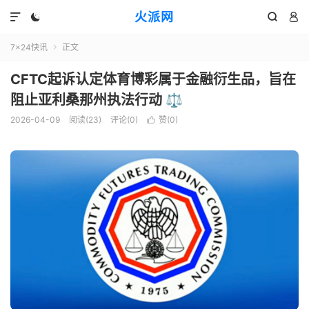
火派网




7×24快讯
正文

CFTC起诉认定体育博彩属于金融衍生品，旨在
阻止亚利桑那州执法行动 ⚖️
2026-04-09
阅读(23)
评论(0)
赞(
0
)
