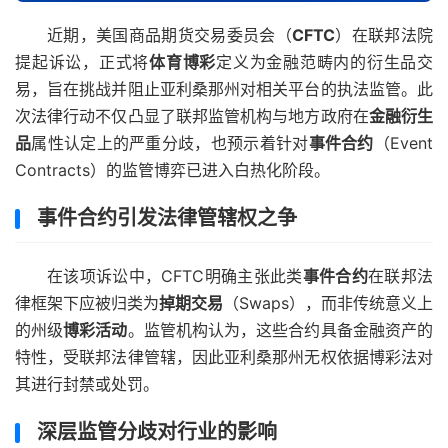
近期，美国商品期货交易委员会（
CFTC
）在联邦法院
提起诉讼，正式将
体育博彩
定义为金融范畴内的衍生品交
易，旨在挑战并阻止亚利桑那州对相关平台的执法监管。此
次法律行动不仅凸显了联邦监管机构与地方政府在
金融衍生
品
属性认定上的严重分歧，也预示着针对
事件合约
（Event
Contracts）的监管博弈已进入白热化阶段。
事件合约引发法律管辖权之争
在该项诉讼中，CFTC明确主张此类
事件合约
在联邦法
律框架下应被归类为
掉期交易
（Swaps），而非传统意义上
的州级
博彩活动
。监管机构认为，这些合约具备金融资产的
特性，受联邦法律管辖，因此亚利桑那州无权依据博彩法对
其进行封禁或处罚。
深层监管分歧对行业的影响