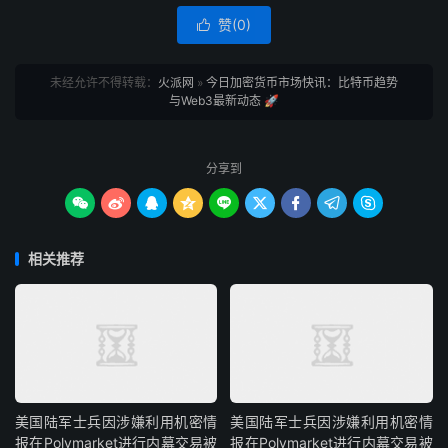
赞(
0
)

未经允许不得转载：
火派网
»
今日加密货币市场快讯：比特币趋势
与Web3最新动态 🚀
分享到









相关推荐
美国陆军士兵因涉嫌利用机密情
美国陆军士兵因涉嫌利用机密情
报在Polymarket进行内幕交易被
报在Polymarket进行内幕交易被