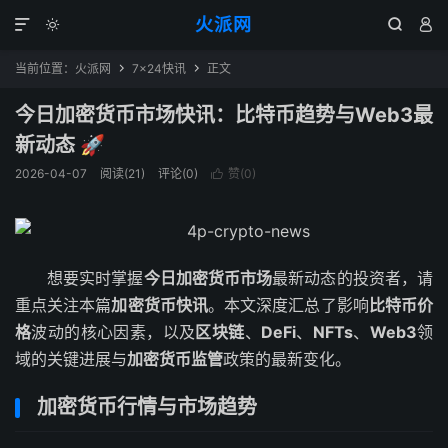
火派网




当前位置：
火派网
7×24快讯
正文


今日加密货币市场快讯：比特币趋势与Web3最
新动态 🚀
2026-04-07
阅读(21)
评论(0)
赞(
0
)

想要实时掌握
今日加密货币市场
最新动态的投资者，请
重点关注本篇
加密货币快讯
。本文深度汇总了影响
比特币价
格
波动的核心因素，以及
区块链
、
DeFi
、
NFTs
、
Web3
领
域的关键进展与
加密货币监管
政策的最新变化。
加密货币行情与市场趋势