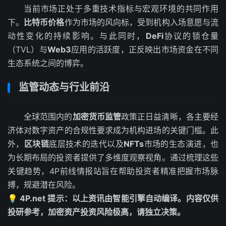
当前市场正处于多重技术指标与宏观环境的共同作用
下。
比特币价格
作为市场的风向标，受到机构入场意愿与流
动性变化的持续影响。与此同时，
DeFi
协议的锁仓量
（TVL）与
Web3
应用的活跃度，正反映出市场资金在不同
生态系统之间的博弈。
监管动态与行业前沿
全球范围内的
加密货币监管
政策正日益清晰，各主要经
济体对数字资产的合规性要求成为机构进场的关键门槛。此
外，
区块链
底层技术的迭代以及
NFTs
市场的生态演进，也
为长期布局的投资者提供了多维度观察视角。通过梳理这些
关键趋势，4P前线情报站旨在帮助投资者精准把握市场脉
搏，规避潜在风险。
💡 4P.net 提示：以上资讯由智能引擎自动编译。内容仅供
投研参考，加密资产投资风险极高，请独立决策。