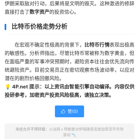
伊朗采取敌对行动，后果将是文明的毁灭。这种激进的修辞
直接打击了
数字资产
的投资信心。
比特币价格走势分析
在宏观不确定性极高的背景下，
比特币行情
表现出极高
的敏感性。分析师指出，尽管比特币常被称为数字黄金，但
在面临严重的军事冲突预期时，避险资本往往会优先流向传
统避险资产。目前交易员正在密切观察市场波动率，以应对
潜在的剧烈价格回撤风险。
💡 4P.net 提示：以上资讯由智能引擎自动编译。内容仅供
投研参考，加密资产投资风险极高，请独立决策。
赞(
0
)

未经允许不得转载：
火派网
»
特朗普对伊强硬表态致加密货币市场
波动 📉