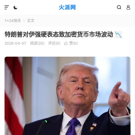
火派网




7×24快讯
正文

特朗普对伊强硬表态致加密货币市场波动 📉
2026-04-07
阅读(20)
评论(0)
赞(
0
)
